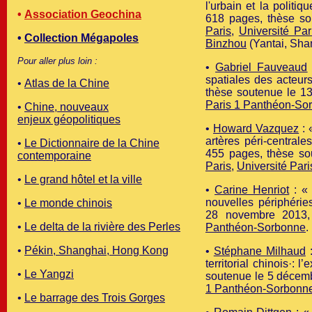
l'urbain et la polit
•
Association Geochina
618 pages, thèse s
Paris
,
Université Pa
•
Collection Mégapoles
Binzhou
(Yantai, Sha
Pour aller plus loin :
•
Gabriel Fauveaud
spatiales des acteu
•
Atlas de la Chine
thèse soutenue le 13
Paris 1 Panthéon-So
•
Chine, nouveaux
enjeux géopolitiques
•
Howard Vazquez
: 
artères péri-central
•
Le Dictionnaire de la Chine
455 pages, thèse s
contemporaine
Paris
,
Université Par
•
Le grand hôtel et la ville
•
Carine Henriot
: « 
nouvelles périphéri
•
Le monde chinois
28 novembre 2013
•
Le delta de la rivière des Perles
Panthéon-Sorbonne
.
•
Pékin, Shanghai, Hong Kong
•
Stéphane Milhaud
:
territorial chinois·:
•
Le Yangzi
soutenue le 5 décem
1 Panthéon-Sorbonn
•
Le barrage des Trois Gorges