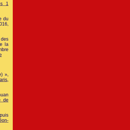
is 1
e du
016,
 des
e la
mbre
e
) »,
aris
,
uan
e de
epuis
éon-