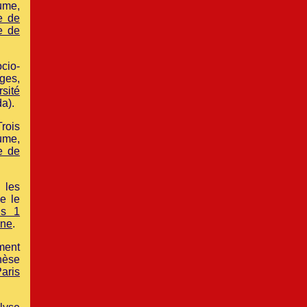
ume,
e de
e de
cio-
ges,
rsité
a).
rois
ume,
e de
 les
e le
is 1
gne
.
ment
hèse
Paris