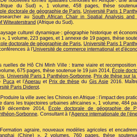
 De nouvelles formes spatiales chinoises en Afrique·: une ana
Afrique du Sud) », 1 volume, 458 pages, thèse soutenu
ole doctorale de géographie de Paris
,
Université Paris 1 Panth
Researcher au
South African Chair in Spatial Analysis and 
of Witwaterstrand
(Afrique du Sud).
aysage culturel dynamique·: géographie historique et économ
 », 1 volume, 223 pages, et
1 annexe de 19 pages, thèse sout
ole doctorale de géographie de Paris
,
Université Paris 1 Panth
conférences à l'
Université de commerce international et d'écon
s ruelles de
Hô Chi Minh Ville : trame viaire et recomposition
 volume, 675 pages, thèse soutenue le 19 juin 2014,
École docto
is
,
Université Paris 1 Panthéon-Sorbonne
.
Prix de thèse sur la 
le
Puca
et l'
Aperau
et
Prix de thèse
du
Gis Asie
2016. Maîtr
rsité Paris Diderot
.
 Produire la ville avec les Chinois en Afrique : l'impact des prat
 dans les trajectoires urbaines africaines », 1 volume, 484 p
 19 décembre 2014,
École doctorale de géographie de P
anthéon-Sorbonne
. Consultant à l'
Agence internationale de l'én
Formation agraire, nouveaux modèles agricoles et encadrem
anghai (Chine)
», 2 volumes, 760 pages,
thèse soutenu