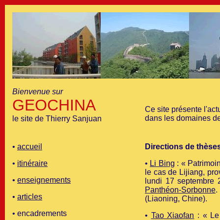
Bienvenue sur
GEOCHINA
Ce site présente l'act
dans les domaines des
le site de Thierry Sanjuan
•
accueil
Directions de thèse
•
itinéraire
•
Li Bing
: « Pa
trimoi
le cas de Lijiang, p
•
enseignements
lundi 17 septembre
Panthéon-Sorbonne
.
•
articles
(Liaoning, Chine).
• encadrements
•
Tao Xiaofan
: « Le