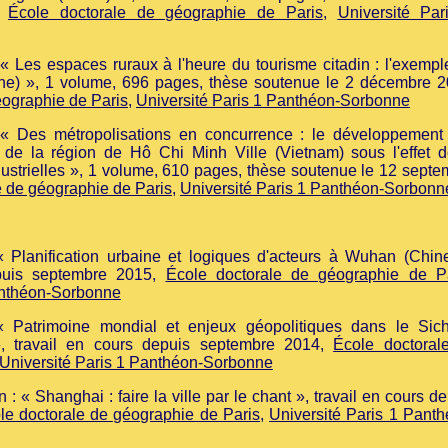
,
École doctorale de géographie de Paris
,
Université Par
« Les espaces ruraux à l'heure du tourisme citadin : l'exempl
ine) », 1 volume, 696 pages, thèse soutenue le 2 décembre 2
éographie de Paris
,
Université Paris 1 Panthéon-Sorbonne
« Des métropolisations en concurrence : le développement
s de la région de H
ô Chi Minh Ville (Vietnam) sous l'effet d
ustrielles
», 1 volume, 610 pages, thèse soutenue le 12 septe
e de géographie de Paris
,
Université Paris 1 Panthéon-Sorbonn
 Planification urbaine et logiques d'acteurs à Wuhan (Chine
epuis septembre
2015
,
École doctorale de géographie de P
anthéon-Sorbonne
 Patrimoine mondial et
enjeux
géopolitiques dans
le
Sich
», travail en cours depuis septembre 2014
,
École doctoral
Université Paris 1 Panthéon-Sorbonne
 : « Shanghai : faire la ville par le chant », travail en cours d
le doctorale de géographie de Paris
,
Université Paris 1 Panth