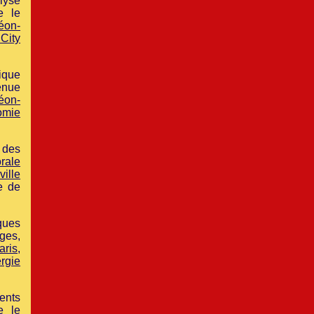
lyse
e le
éon-
City
ique
enue
éon-
omie
 des
rale
ville
e de
iques
ages,
aris
,
ergie
ents
e le