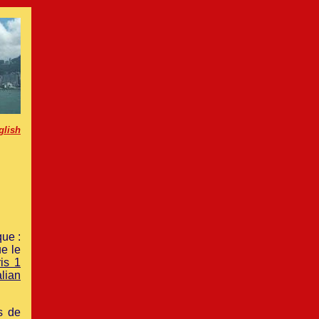
glish
que :
e le
is 1
lian
s de