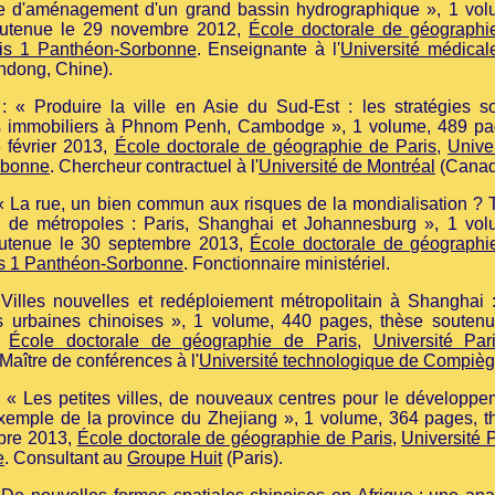
ique d'aménagement d'un grand bassin hydrographique », 1 vol
outenue le 29 novembre 2012,
École doctorale de géographi
ris 1 Panthéon-Sorbonne
. Enseignante à l'
Université médical
ndong, Chine).
: « Produire la ville en Asie du Sud-Est : les stratégies so
rs immobiliers à Phnom Penh, Cambodge », 1 volume, 489 pa
 février 2013,
École doctorale de géographie de Paris
,
Unive
rbonne
. Chercheur contractuel à l'
Université de Montréal
(Canad
« La rue, un bien commun aux risques de la mondialisation ? T
es de métropoles : Paris, Shanghai et Johannesburg », 1 vol
outenue le 30 septembre 2013,
École doctorale de géographi
is 1 Panthéon-Sorbonne
. Fonctionnaire ministériel.
Villes nouvelles et redéploiement métropolitain à Shanghai :
es urbaines chinoises
», 1 volume, 440 pages, thèse soutenu
,
École doctorale de géographie de Paris
,
Université Par
 Maître de conférences à l'
Université technologique de Compiè
 « Les petites villes, de nouveaux centres pour le développe
 l’exemple de la province du Zhejiang
», 1 volume, 364 pages, t
bre 2013
,
École doctorale de géographie de Paris
,
Université 
e
. Consultant au
Groupe Huit
(Paris).