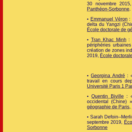
30 novembre 2015
Panthéon-Sorbonne
.
•
Emmanuel Véron
: 
delta du Yangzi (Ch
École doctorale de g
•
Tran Khac Minh
: 
périphéries urbaine
création de zones ind
2019,
École doctoral
•
Georgina André
: «
travail en cours d
Université Paris 1 P
•
Quentin Biville
: «
occidental (Chine) 
géographie de Paris
,
• Sarah Defoin--Merlin
septembre
2019
,
Éco
Sorbonne