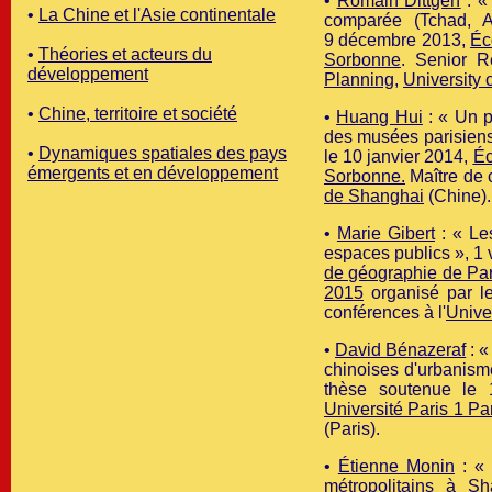
•
Romain Dittgen
: «
•
La Chine et l'Asie continentale
comparée (Tchad, 
9 décembre 2013,
Éc
•
Théories et acteurs du
Sorbonne
. Senior 
développement
Planning
,
University 
•
Chine, territoire et société
•
Huang Hui
: « Un p
des musées parisiens
•
Dynamiques spatiales des pays
le 10 janvier 2014
,
Éc
émergents et en développement
Sorbonne.
Maître de 
de Shanghai
(Chine).
•
Marie Gibert
: « Le
espaces publics », 1
de géographie de Par
2015
organisé par 
conférences à l'
Unive
•
David Bénazeraf
:
«
chinoises d'urbanisme
thèse soutenue le
Université Paris 1 P
(Paris).
•
Étienne Monin
: «
métropolitains à Sh