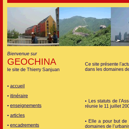
Bienvenue sur
GEOCHINA
Ce site présente l'act
dans les domaines des
le site de Thierry Sanjuan
•
accueil
•
itinéraire
• Les statuts de l'A
•
enseignements
réunie le 11 juillet 20
•
articles
• Elle a pour but de
•
encadrements
domaines de l’urbanis