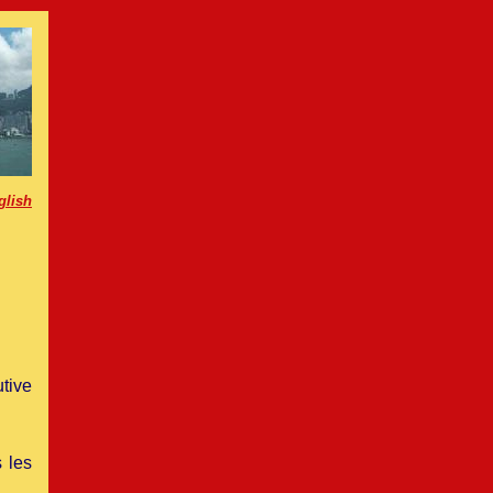
glish
tive
 les