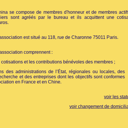
china se compose de membres d'honneur et de membres actif
iers sont agréés par le bureau et ils acquittent une cotisa
uros.
'association est situé au
118, rue de Charonne 75011
Paris.
'association comprennent :
s cotisations et les contributions bénévoles des membres ;
ns des administrations de l’État, régionales ou locales, des
recherche et des entreprises dont les objectifs sont conformes
ociation en France et en Chine.
voir les stat
voir changement de domicilia