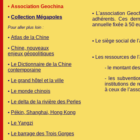
• Association Geochina
• L'association Geo
•
Collection Mégapoles
adhérents. Ces dern
annuelle fixée à 50 e
Pour aller plus loin :
•
Atlas de la Chine
• Le siège social de l
•
Chine, nouveaux
enjeux géopolitiques
• Les ressources de l
•
Le Dictionnaire de la Chine
- le montant de
contemporaine
- les subventio
•
Le grand hôtel et la ville
institutions de 
à ceux de l’ass
•
Le monde chinois
•
Le delta de la rivière des Perles
•
Pékin, Shanghai, Hong Kong
•
Le Yangzi
•
Le barrage des Trois Gorges